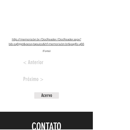
http://memoria.bn.br/DocReader/DocReader.aspx?
bib=246590&pesq=tapuios&hf=memoria.bn.br&pagfis=466
(Fonte)
< Anterior
Próximo >
Acervo
CONTATO