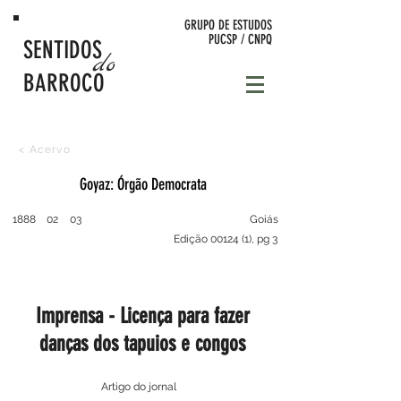
GRUPO DE
ESTUDOS
PUCSP / CNPQ
SENTIDOS
do
BARROCO
< Acervo
Goyaz: Órgão Democrata
1888
02
03
Goiás
Edição 00124 (1), pg 3
Imprensa - Licença para fazer
danças dos tapuios e congos
Artigo do jornal