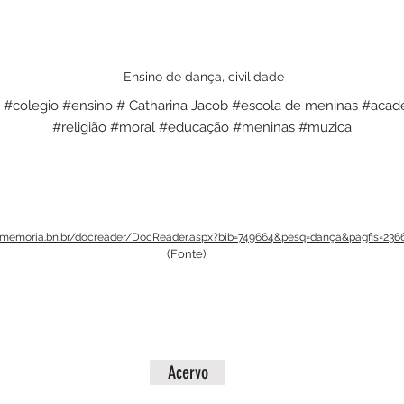
Ensino de dança, civilidade
o #colegio #ensino # Catharina Jacob #escola de meninas #aca
#religião #moral #educação #meninas #muzica
//memoria.bn.br/docreader/DocReader.aspx?bib=749664&pesq=dança&pagfis=236
(Fonte)
Acervo