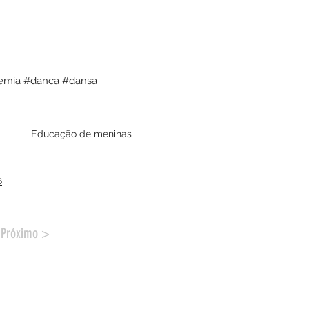
demia #danca #dansa
Educação de meninas
6
Próximo >