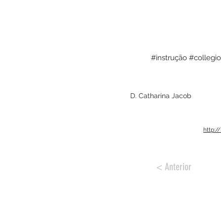
#instrução #collegi
D. Catharina Jacob
http:
< Anterior