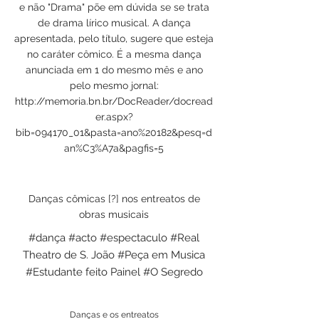
e não "Drama" põe em dúvida se se trata
de drama lírico musical. A dança
apresentada, pelo título, sugere que esteja
no caráter cômico. É a mesma dança
anunciada em 1 do mesmo mês e ano
pelo mesmo jornal:
http://memoria.bn.br/DocReader/docread
er.aspx?
bib=094170_01&pasta=ano%20182&pesq=d
an%C3%A7a&pagfis=5
Danças cômicas [?] nos entreatos de
obras musicais
#dança #acto #espectaculo #Real
Theatro de S. João #Peça em Musica
#Estudante feito Painel #O Segredo
Danças e os entreatos