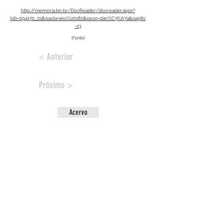
http://memoria.bn.br/DocReader/docreader.aspx?
bib=094170_01&pasta=ano%20182&pesq=dan%C3%A7a&pagfis
=13
(Fonte)
< Anterior
Próximo >
Acervo
CONTATO
ENDEREÇO
PUC / SP
Rua Monte Alegre 984 - Perdizes