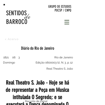
GRUPO DE
ESTUDOS
PUCSP / CNPQ
SENTIDOS
do
BARROCO
< Acervo
Diário do Rio de Janeiro
1821
06
3
Rio de Janeiro
Domingo
Edição
0600003 (1)
, N. 3, p. 12
Real Theatro S. João
Real Theatro S. João - Hoje se há
de representar a Peça em Musica
intitulada O Segredo; e se
Recorte de jornal
executará a Dança denominada O