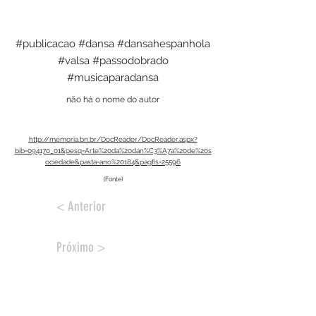
#publicacao #dansa #dansahespanhola
#valsa #passodobrado
#musicaparadansa
não há o nome do autor
http://memoria.bn.br/DocReader/DocReader.aspx?
bib=094170_01&pesq=Arte%20da%20dan%C3%A7a%20de%20s
ociedade&pasta=ano%20184&pagfis=25596
(Fonte)
< Anterior
Próximo >
Acervo