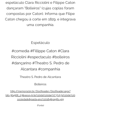
espetáculo Clara Ricciolini e Filippe Caton
dançaram "Bolleiros" (cujas coplas foram
compostas por Caton). Informa que Filipe
Caton chegou à corte em 1829, e integrava
uma companhia.
Espetáculo
#comedia #Fillippe Caton #Clara
Ricciolini #espectaculo #bolleiros
#dançarino #Theatro S. Pedro de
Alcantara #companhia
Theatro S. Pedro de Alcantara
Bolleiros
http://memoria.bn.br/DocReader/DocReader.aspx?
bib=364568_03&pesq=Arte%20da%20dan%C3%A7a%20de%20
sociedade&pasta=ano%20184&pagfis=419
(Fonte)