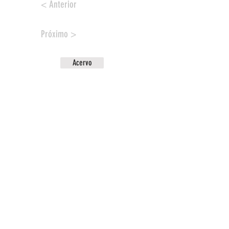
< Anterior
Próximo >
Acervo
CONTATO
ENDEREÇO
PUC / SP
Rua Monte Alegre 984 - Perdizes
MAIORES INFORMAÇÕES
sentidosdobarroco82@gmail.com