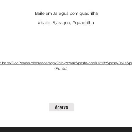
Baile em Jaraguá com quadrilha
#baile, #jaragua, #quadrilha
a.bn.br/DocReader/docreader.aspx?bib=717592&pasta=ano%20187&pesq=Baile&pa
(Fonte)
Acervo