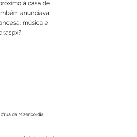
 próximo à casa de
 também anunciava
francesa, música e
r.aspx?
.
#rua da Mizericordia