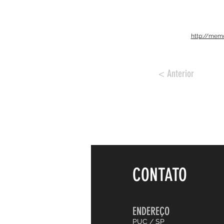
http://mem
< Anterior
CONTATO
ENDEREÇO
PUC / SP