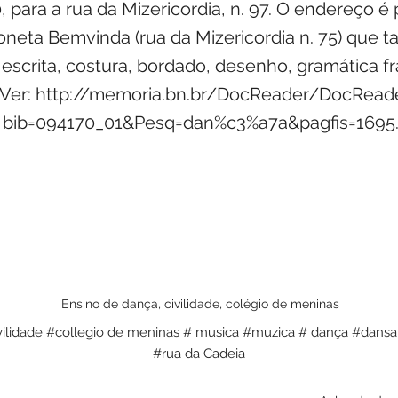
, para a rua da Mizericordia, n. 97. O endereço é
oneta Bemvinda (rua da Mizericordia n. 75) que
a, escrita, costura, bordado, desenho, gramática 
 Ver:
http://memoria.bn.br/DocReader/DocReade
bib=094170_01&Pesq=dan%c3%a7a&pagfis=1695
Ensino de dança, civilidade, colégio de meninas
ilidade #collegio de meninas # musica #muzica # dança #dansa 
#rua da Cadeia