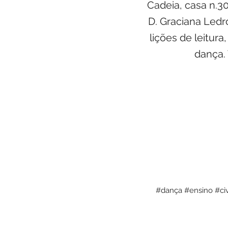
Cadeia, casa n.30
D. Graciana Ledr
lições de leitur
dança.
#dança #ensino #civ