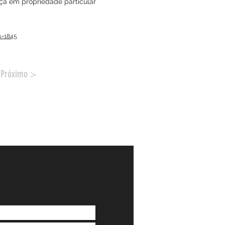
ça em propriedade particular
s=1845
Próximo >