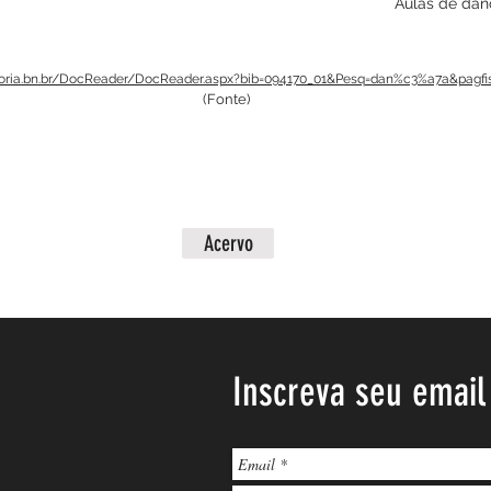
Aulas de dan
oria.bn.br/DocReader/DocReader.aspx?bib=094170_01&Pesq=dan%c3%a7a&pagfi
(Fonte)
Acervo
Inscreva seu email