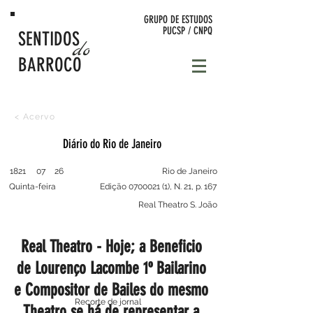
GRUPO DE
ESTUDOS
PUCSP / CNPQ
SENTIDOS
do
BARROCO
< Acervo
Diário do Rio de Janeiro
1821
07
26
Rio de Janeiro
Quinta-feira
Edição
0700021 (1)
, N. 21, p. 167
Real Theatro S. João
Real Theatro - Hoje; a Beneficio
de Lourenço Lacombe 1º Bailarino
e Compositor de Bailes do mesmo
Recorte de jornal
Theatro se há de representar a