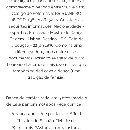
expedição de passaportes, cujo acervo
compreende o período entre 1808 e 1866),
Código de Referência: BR RJANEIRO
0E.COD.0.381, v.7/f.154vA. Constam as
seguintes informações: Nacionalidade -
Espanhol; Profissão - Mestre de Dança;
Origem - Lisboa; Destino - S/I; Data de
produção - 22 jan 1836. Como há uma
diferença de 15 anos entre esses
documentos, acredito se tratar de outro
Lourenço Lacombe, mais jovem, mas que
também se dedicava à dança (uma
tradição da família).
Dança de caráter sério, em 5 atos (modelo
de Balé pantomimo) após Peça cômica [?]
#dança #acto #espectaculo #Real
Theatro de S. João #Morte de
Semiramis #Astucia contra astucia