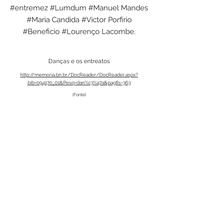
#entremez #Lumdum #Manuel Mandes
#Maria Candida #Victor Porfirio
#Beneficio #Lourenço Lacombe.
Danças e os entreatos
http://memoria.bn.br/DocReader/DocReader.aspx?
bib=094170_01&Pesq=dan%c3%a7a&pagfis=363
(Fonte)
< Anterior
Próximo >
Acervo