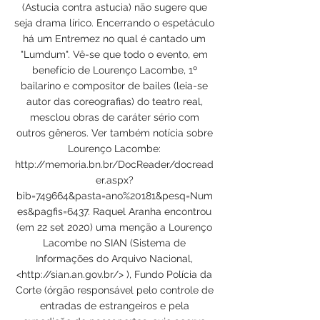
(Astucia contra astucia) não sugere que
seja drama lírico. Encerrando o espetáculo
há um Entremez no qual é cantado um
"Lumdum". Vê-se que todo o evento, em
benefício de Lourenço Lacombe, 1º
bailarino e compositor de bailes (leia-se
autor das coreografias) do teatro real,
mesclou obras de caráter sério com
outros gêneros. Ver também notícia sobre
Lourenço Lacombe:
http://memoria.bn.br/DocReader/docread
er.aspx?
bib=749664&pasta=ano%20181&pesq=Num
es&pagfis=6437.
Raquel Aranha encontrou
(em 22 set 2020) uma menção a Lourenço
Lacombe no SIAN (Sistema de
Informações do Arquivo Nacional,
<
http://sian.an.gov.br/>
), Fundo Polícia da
Corte (órgão responsável pelo controle de
entradas de estrangeiros e pela