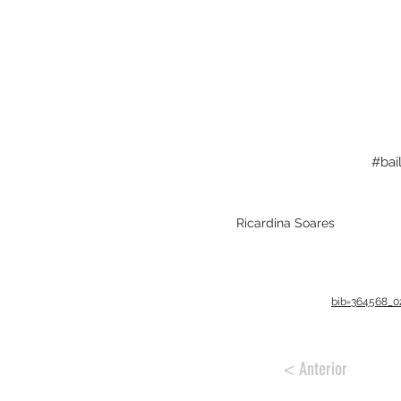
#bai
Ricardina Soares
bib=364568_
< Anterior