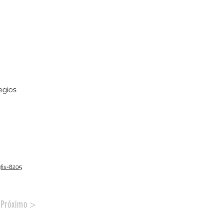
egios
is=8205
Próximo >