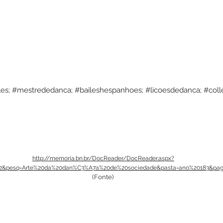
les; #mestrededanca; #baileshespanhoes; #licoesdedanca; #coll
http://memoria.bn.br/DocReader/DocReader.aspx?
02&pesq=Arte%20da%20dan%C3%A7a%20de%20sociedade&pasta=ano%20183&pagf
(Fonte)