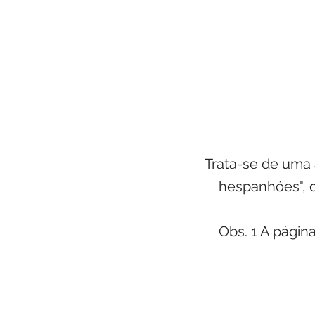
Trata-se de uma 
hespanhóes", d
Obs. 1 A págin